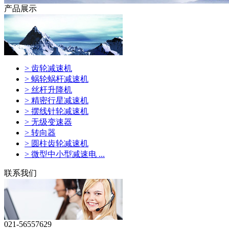
产品展示
> 齿轮减速机
> 蜗轮蜗杆减速机
> 丝杆升降机
> 精密行星减速机
> 摆线针轮减速机
> 无级变速器
> 转向器
> 圆柱齿轮减速机
> 微型中小型减速电 ...
联系我们
021-56557629