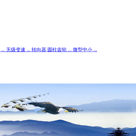
..
无级变速 ...
转向器
圆柱齿轮 ...
微型中小 ...