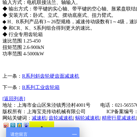
输入方式：电机联接法兰、轴输入。
◆ 输出方式：带平键的实心轴、带平键的空心轴、胀紧盘联
◆ 安装方式：卧式、立式、摆动底座式、扭力臂式。
◆ H、B系列产品有3～26型规格，减速传动级数有1～4级，速比1
◆ 和CR、K、S系列组合得到更大的速比。
◆ 行业专用齿轮箱
速比范围 1.25-450
扭矩范围 2.6-900kN
功率范围 4-5000kW
上一条：
R系列斜齿轮硬齿面减速机
下一条：
B系列工业齿轮箱
[返回列表]
地址：上海市金山区朱泾镇秀泾村4001号 电话：021-56557629
版权所有：上海宝克传动机械有限公司 ICP备案编号
网站关键词：
减速机
|
齿轮减速机
|
蜗轮减速机
|
精密行星减速机
请您留言